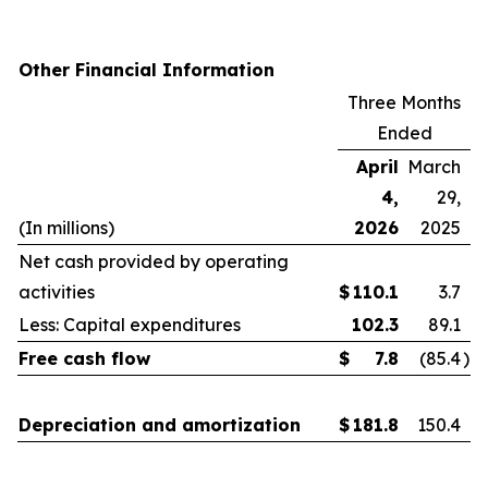
Other Financial Information
Three Months
Ended
April
March
4,
29,
(In millions)
2026
2025
Net cash provided by operating
activities
$
110.1
3.7
Less: Capital expenditures
102.3
89.1
Free cash flow
$
7.8
(85.4
)
Depreciation and amortization
$
181.8
150.4