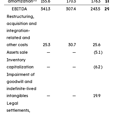
amortization
155.6
170.3
176.3
181
EBITDA
341.3
307.4
243.5
292
Restructuring,
acquisition and
integration-
related and
other costs
25.3
30.7
25.6
7
Assets sale
—
—
(5.1
)
Inventory
capitalization
—
—
(6.2
)
Impairment of
goodwill and
indefinite-lived
intangibles
—
—
19.9
Legal
settlements,