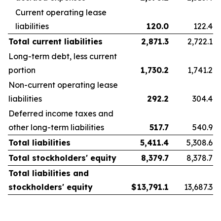
Current operating lease
liabilities
120.0
122.4
Total current liabilities
2,871.3
2,722.1
Long-term debt, less current
portion
1,730.2
1,741.2
Non-current operating lease
liabilities
292.2
304.4
Deferred income taxes and
other long-term liabilities
517.7
540.9
Total liabilities
5,411.4
5,308.6
Total stockholders' equity
8,379.7
8,378.7
Total liabilities and
stockholders' equity
$
13,791.1
13,687.3