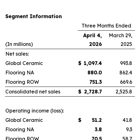
Segment Information
Three Months Ended
April 4,
March 29,
(In millions)
2026
2025
Net sales:
Global Ceramic
$
1,097.4
993.8
Flooring NA
880.0
862.4
Flooring ROW
751.3
669.6
Consolidated net sales
$
2,728.7
2,525.8
Operating income (loss):
Global Ceramic
$
51.2
41.8
Flooring NA
3.8
9.3
Flooring ROW
70.5
58.7