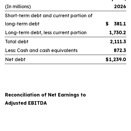
(In millions)
2026
Short-term debt and current portion of
long-term debt
$
381.1
Long-term debt, less current portion
1,730.2
Total debt
2,111.3
Less: Cash and cash equivalents
872.3
Net debt
$
1,239.0
Reconciliation of Net Earnings to
Adjusted EBITDA