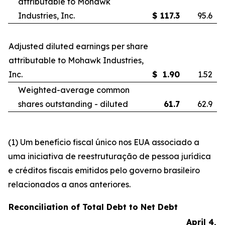
attributable to Mohawk
Industries, Inc.
$
117.3
95.6
Adjusted diluted earnings per share
attributable to Mohawk Industries,
Inc.
$
1.90
1.52
Weighted-average common
shares outstanding - diluted
61.7
62.9
(1) Um benefício fiscal único nos EUA associado a
uma iniciativa de reestruturação de pessoa jurídica
e créditos fiscais emitidos pelo governo brasileiro
relacionados a anos anteriores.
Reconciliation of Total Debt to Net Debt
April 4,