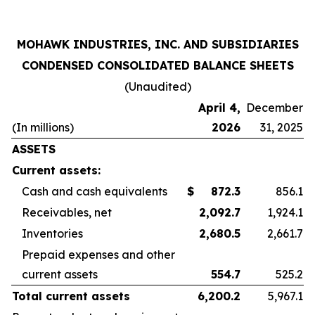
MOHAWK INDUSTRIES, INC. AND SUBSIDIARIES
CONDENSED CONSOLIDATED BALANCE SHEETS
(Unaudited)
April 4,
December
(In millions)
2026
31, 2025
ASSETS
Current assets:
Cash and cash equivalents
$
872.3
856.1
Receivables, net
2,092.7
1,924.1
Inventories
2,680.5
2,661.7
Prepaid expenses and other
current assets
554.7
525.2
Total current assets
6,200.2
5,967.1