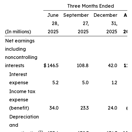
Three Months Ended
June
September
December
Apr
28,
27,
31,
(In millions)
2025
2025
2025
20
Net earnings
including
noncontrolling
interests
$
146.5
108.8
42.0
117
Interest
expense
5.2
5.0
1.2
2
Income tax
expense
(benefit)
34.0
23.3
24.0
(8
Depreciation
and
(1)