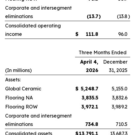
Corporate and intersegment
eliminations
(13.7
)
(13.8
)
Consolidated operating
income
$
111.8
96.0
Three Months Ended
April 4,
December
(In millions)
2026
31, 2025
Assets:
Global Ceramic
$
5,248.7
5,155.0
Flooring NA
3,835.5
3,832.6
Flooring ROW
3,972.1
3,989.2
Corporate and intersegment
eliminations
734.8
710.5
Consolidated assets
$
13,791.1
13,687.3