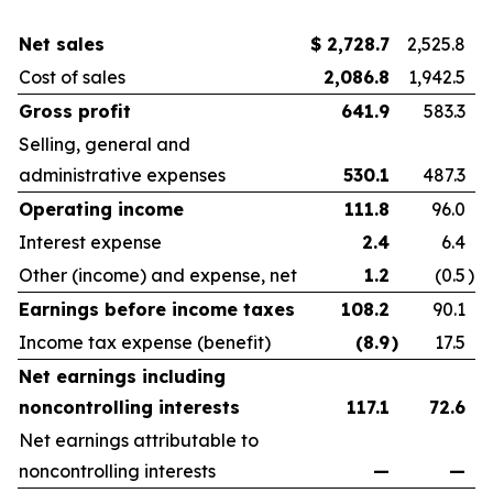
Net sales
$
2,728.7
2,525.8
Cost of sales
2,086.8
1,942.5
Gross profit
641.9
583.3
Selling, general and
administrative expenses
530.1
487.3
Operating income
111.8
96.0
Interest expense
2.4
6.4
Other (income) and expense, net
1.2
(0.5
)
Earnings before income taxes
108.2
90.1
Income tax expense (benefit)
(8.9
)
17.5
Net earnings including
noncontrolling interests
117.1
72.6
Net earnings attributable to
noncontrolling interests
—
—