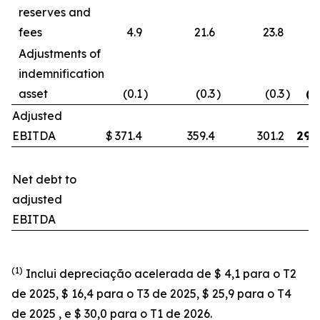
reserves and
fees
4.9
21.6
23.8
0
Adjustments of
indemnification
asset
(0.1
)
(0.3
)
(0.3
)
(0
Adjusted
EBITDA
$
371.4
359.4
301.2
299
Net debt to
adjusted
EBITDA
(1)
Inclui depreciação acelerada de $ 4,1 para o T2
de 2025, $ 16,4 para o T3 de 2025, $ 25,9 para o T4
de 2025 , e $ 30,0 para o T1 de 2026.