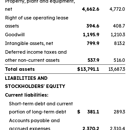
Property, plant and equipment,
net
4,662.6
4,772.0
Right of use operating lease
assets
394.6
408.7
Goodwill
1,195.9
1,210.3
Intangible assets, net
799.9
813.2
Deferred income taxes and
other non-current assets
537.9
516.0
Total assets
$
13,791.1
13,687.3
LIABILITIES AND
STOCKHOLDERS' EQUITY
Current liabilities:
Short-term debt and current
portion of long-term debt
$
381.1
289.3
Accounts payable and
accrued expenses
2,370.2
2,310.4