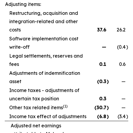
Adjusting items:
Restructuring, acquisition and
integration-related and other
costs
37.6
26.2
Software implementation cost
write-off
—
(0.4
)
Legal settlements, reserves and
fees
0.1
0.6
Adjustments of indemnification
asset
(0.3
)
—
Income taxes - adjustments of
uncertain tax position
0.3
—
(1)
Other tax related items
(30.7
)
—
Income tax effect of adjustments
(6.8
)
(3.4
)
Adjusted net earnings