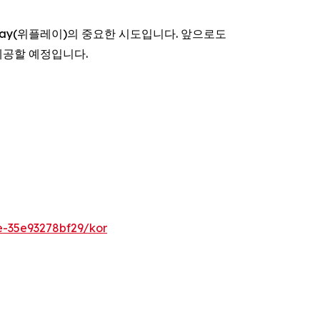
Play(위플레이)의 중요한 시도입니다. 앞으로도
제공할 예정입니다.
-35e93278bf29/kor