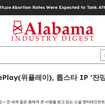
ion Rates Were Expected to Tank After Roe v. 
Play(위플레이), 톱스타 IP '
SWIRE) -- 전 세계 젊은 층에게 큰 사랑을 받고 있는 소셜 엔터테