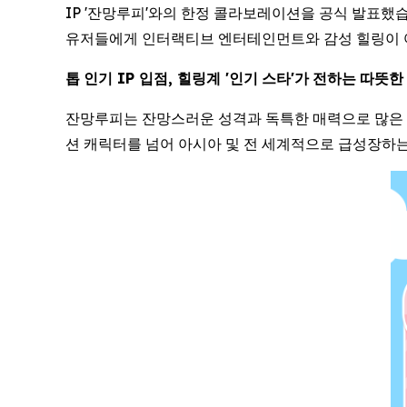
IP '잔망루피'와의 한정 콜라보레이션을 공식 발표했습
유저들에게 인터랙티브 엔터테인먼트와 감성 힐링이 
톱
인기
IP
입점
,
힐링계
'
인기
스타
'
가
전하는
따뜻한
잔망루피는 잔망스러운 성격과 독특한 매력으로 많은 팬
션 캐릭터를 넘어 아시아 및 전 세계적으로 급성장하는