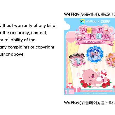
WePlay(위플레이), 톱스
without warranty of any kind.
or the accuracy, content,
r reliability of the
e any complaints or copyright
author above.
WePlay(위플레이), 톱스