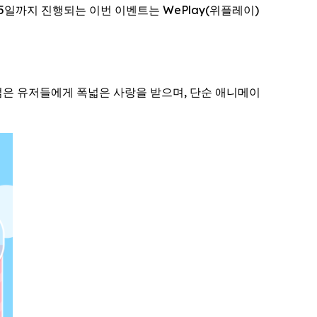
15일까지 진행되는 이번 이벤트는 WePlay(위플레이)
젊은 유저들에게 폭넓은 사랑을 받으며, 단순 애니메이