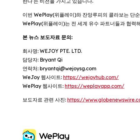
한다'는 비전을 가지고 있습니다.
이번 WePlay(위플레이)와 잔망루피의 콜라보는 단순한
WePlay(위플레이)는 전 세계 유수 파트너들과 협
본
뉴스
보도자료
문의
:
회사명: WEJOY PTE. LTD.
담당자: Bryant Qi
연락처: bryantqi@wejoysg.com
WeJoy 웹사이트:
https://wejoyhub.com/
WePlay 웹사이트:
https://weplayapp.com/
보도자료 관련 사진:
https://www.globenewswire