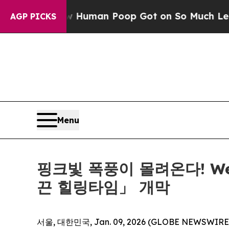
: How Human Poop Got on So Much Lettuce
Abort
AGP PICKS
Menu
핑크빛 폭풍이 몰려온다! We
끈 힐링타임」 개막
서울, 대한민국, Jan. 09, 2026 (GLOBE NEW