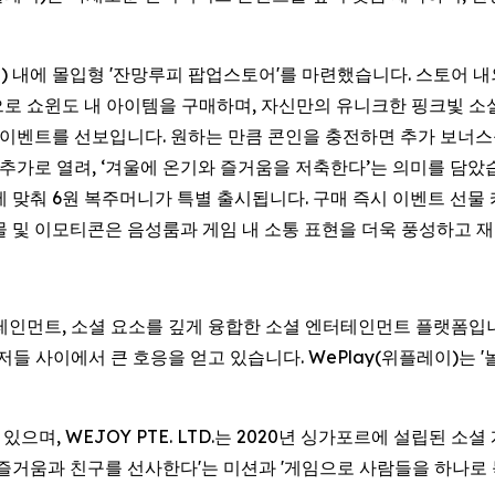
이) 내에 몰입형 '잔망루피 팝업스토어'를 마련했습니다. 스토어 내
으로 쇼윈도 내 아이템을 구매하며, 자신만의 유니크한 핑크빛 소
 이벤트를 선보입니다. 원하는 만큼 콘인을 충전하면 추가 보너스를(
 추가로 열려, ‘겨울에 온기와 즐거움을 저축한다’는 의미를 담았
 맞춰 6원 복주머니가 특별 출시됩니다. 구매 즉시 이벤트 선물
물 및 이모티콘은 음성룸과 게임 내 소통 표현을 더욱 풍성하고 
터테인먼트, 소셜 요소를 깊게 융합한 소셜 엔터테인먼트 플랫폼입니
저들 사이에서 큰 호응을 얻고 있습니다. WePlay(위플레이)는 
하고 있으며, WEJOY PTE. LTD.는 2020년 싱가포르에 설립
 즐거움과 친구를 선사한다'는 미션과 '게임으로 사람들을 하나로