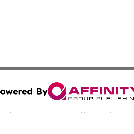
owered By
ubmit Press Release
Terms & Conditions
Copyright/DMCA
nc. dba Affinity Group Publishing & Alabama Industry Dig