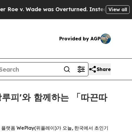
Wade was Overturned. Instead, Medication Abor
View all
Provided by AGP
Share
잔망루피'와 함께하는 「따끈따
인먼트 플랫폼 WePlay(위플레이)가 오늘, 한국에서 초인기