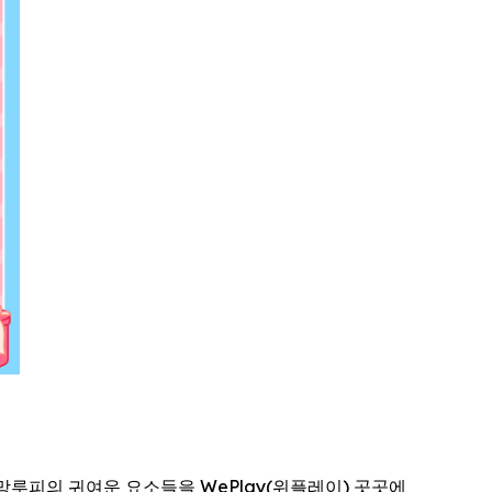
망루피의 귀여운 요소들을 WePlay(위플레이) 곳곳에