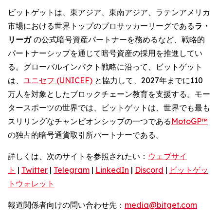
ビットゲットは、東アジア、東南アジア、ラテンアメリカ
市場における世界トップのプロサッカーリーグである
ラ・
リーガ
の公式暗号資産パートナーを務めるなど、戦略的
パートナーシップを通じて暗号資産の採用を推進してい
る。グローバルインパクト戦略に沿って、ビットゲット
は、
ユニセフ (UNICEF)
と協力して、2027年までに110
万人を対象としたブロックチェーン教育を支援する。モー
タースポーツの世界では、ビットゲットは、世界でも最も
スリリングなチャンピオンシップの一つである
MotoGP™
の独占的暗号通貨取引所パートナーである。
詳しくは、次のサイトを参照されたい：
ウェブサイ
ト
|
Twitter
|
Telegram
|
LinkedIn
|
Discord
|
ビットゲッ
トウォレット
報道関係者向けの問い合わせ先：
media@bitget.com