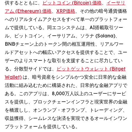
供するとともに、
ビットコイン (Bitcoin) 価格
、
イーサリ
アム (Ethereum) 価格
、
XRP価格
、その他の暗号通貨価格
へのリアルタイムアクセスをすべて単一のプラットフォー
ムで提供している。同エコシステムは、AI搭載取引ツー
ル、ビットコイン、イーサリアム、ソラナ (Solana)、
BNBチェーン上のトークン間の相互運用性、リアルワー
ルドアセットへの幅広いアクセスを提供することで、ユー
ザーのよりスマートな取引を支援することに尽力してい
る。分散型サイドでは、
ビットゲットウォレット (Bitget
Wallet)
は、暗号資産をシンプルかつ安全に日常的な金融
活動に組み込むために構築された、日常的な金融アプリで
ある。このアプリは、8,000万人以上のユーザーにサービ
スを提供し、ブロックチェーンインフラと現実世界の金融
を橋渡しし、オンランプ・オフランプ、トレーディング、
収益獲得、シームレスな決済を実現できるオールインワン
プラットフォームを提供している。