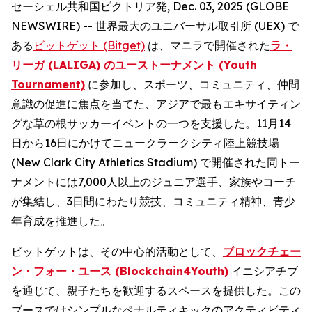
セーシェル共和国ビクトリア発, Dec. 03, 2025 (GLOBE
NEWSWIRE) -- 世界最大のユニバーサル取引所 (UEX) で
ある
ビットゲット (Bitget)
は、マニラで開催された
ラ・
リーガ (LALIGA) のユーストーナメント (Youth
Tournament)
に参加し、スポーツ、コミュニティ、仲間
意識の促進に焦点を当てた、アジアで最もエキサイティン
グな草の根サッカーイベントの一つを支援した。11月14
日から16日にかけてニュークラークシティ陸上競技場
(New Clark City Athletics Stadium) で開催された同トー
ナメントには7,000人以上のジュニア選手、家族やコーチ
が集結し、3日間にわたり競技、コミュニティ精神、青少
年育成を推進した。
ビットゲットは、その中心的活動として、
ブロックチェー
ン・フォー・ユース (Blockchain4Youth)
イニシアチブ
を通じて、親子たちを歓迎するスペースを提供した。この
ブースではシンプルなペナルティキックのアクティビティ