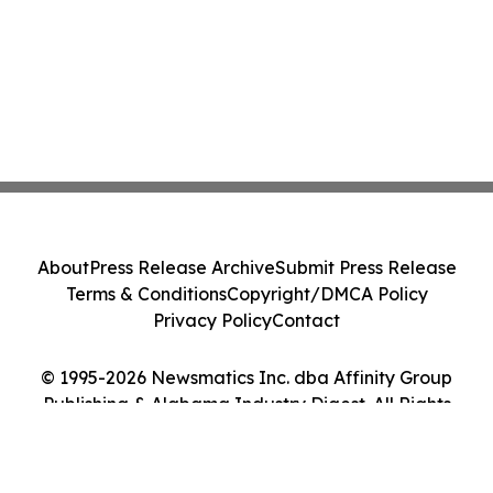
About
Press Release Archive
Submit Press Release
Terms & Conditions
Copyright/DMCA Policy
Privacy Policy
Contact
© 1995-2026 Newsmatics Inc. dba Affinity Group
Publishing & Alabama Industry Digest. All Rights
Reserved.
Cookie Settings / Your Privacy Choices