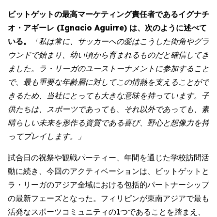
ビットゲットの最高マーケティング責任者であるイグナチ
オ・アギーレ (Ignacio Aguirre) は、次のように述べて
いる。
「私は常に、サッカーへの愛はこうした街角やグラ
ウンドで始まり、幼い頃から育まれるものだと確信してき
ました。ラ・リーガのユーストーナメントに参加すること
で、最も重要な年齢層に対してこの情熱を支えることがで
きるため、当社にとっても大きな意味を持っています。子
供たちは、スポーツであっても、それ以外であっても、素
晴らしい未来を形作る資質である喜び、野心と想像力を持
ってプレイします。」
試合日の祝祭や観戦パーティー、年間を通じた学校訪問活
動に続き、今回のアクティベーションは、ビットゲットと
ラ・リーガのアジア全域における包括的パートナーシップ
の最新フェーズとなった。フィリピンが東南アジアで最も
活発なスポーツコミュニティの1つであることを踏まえ、