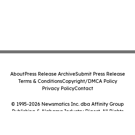
About
Press Release Archive
Submit Press Release
Terms & Conditions
Copyright/DMCA Policy
Privacy Policy
Contact
© 1995-2026 Newsmatics Inc. dba Affinity Group
Publishing & Alabama Industry Digest. All Rights
Reserved.
Cookie Settings / Your Privacy Choices